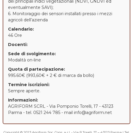
dei principali indici vegetazionali (NDVI, GNDVI ed
eventualmente SAVI);
6. Monitoraggio dei sensori installati presso i mezzi
agricoli dell’azienda
Calendario:
46 Ore
Docenti:
Sede di svolgimento:
Modalità on-line
Quota di partecipazione:
995.60€ (993,60€ + 2 € di marca da bollo)
Termine iscrizioni:
Sempre aperte.
Informazioni:
AGRIFORM SCRL - Via Pomponio Torelli, 17 - 43123
Parma - tel. 0521 244 785 - mail info@agriform.net
Copyright © 2023
Agriform
Soc. Cons. a r.l. - Via P.Torelli, 17 – 43123 Parma | Tel: