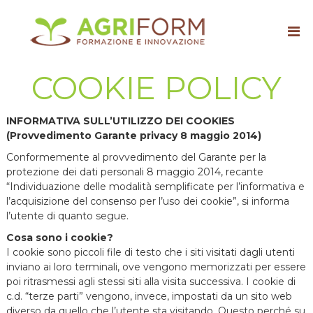
V
A
F
a
o
g
i
r
r
a
m
i
a
i
COOKIE POLICY
z
c
f
i
o
o
o
n
r
n
INFORMATIVA SULL’UTILIZZO DEI COOKIES
t
e
m
(Provvedimento Garante privacy 8 maggio 2014)
e
e
i
n
Conformemente al provvedimento del Garante per la
n
u
protezione dei dati personali 8 maggio 2014, recante
n
t
“Individuazione delle modalità semplificate per l’informativa e
o
i
l’acquisizione del consenso per l’uso dei cookie”, si informa
v
a
l’utente di quanto segue.
z
Cosa sono i cookie?
i
I cookie sono piccoli file di testo che i siti visitati dagli utenti
o
n
inviano ai loro terminali, ove vengono memorizzati per essere
e
poi ritrasmessi agli stessi siti alla visita successiva. I cookie di
c.d. “terze parti” vengono, invece, impostati da un sito web
diverso da quello che l’utente sta visitando. Questo perché su